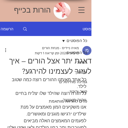
הורות בכייף
הרשמה
פוסט
כל הפוסטים
מאיה ניידיס - מנחת הורים
כל הפוסטים
10 ביוני 2020
זמן קריאה 1 דקות
דאגת יתר אצל הורים – איך
הורות
לעזור לעצמינו להירגע?
גיל הרך
כל אחד מאיתנו ההורים רוצה כמה שטוב 
גמילה מחיתולים
לילד.
קשב וריכוז
כל הורה רוצה שהילד שלו יצליח בחיים 
ויהיה מאושר.
כלים להוראה מותאמת
אנו משקיעים המון מאמצים על מנת 
שילדינו ירגישו מוגנים ומאושרים.
לפעמים המאמצים האלה מביאים 
למעורבות יתר בחיי הילדים ולאי שקט שלנו 