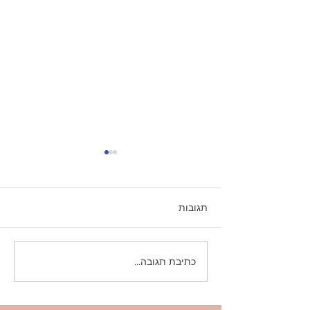
תגובות
איך מדברים רגשות - קורס
כתיבת תגובה...
חווייתי