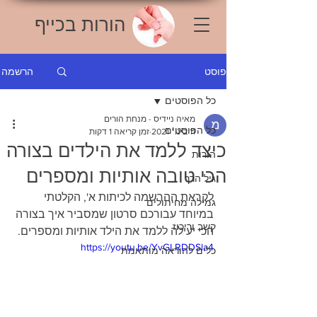
הורות בכייף
הרשמה
פוסט
כל הפוסטים
מאיה ניידיס - מנחת הורים
כל הפוסטים
11 בינו׳ 2021
זמן קריאה 1 דקות
כיצד ללמד את הילדים בצורה
הורות
הכי טובה אותיות ומספרים
גיל הרך
לקראת ההרשמה לכיתות א', הקלטתי 
גמילה מחיתולים
במיוחד עבורכם סרטון שמסביר איך בצורה 
קשב וריכוז
הכי יעילה ללמד את הילד אותיות ומספרים.
https://youtu.be/YvGLRDDSla4
כלים להוראה מותאמת