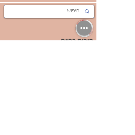
הורות בכייף
אתר:
www.maya-naydis.com
מייל:
mausha79@gmail.com
מס' פלאפון:
052-884-7026
דף הבית
מהי הדרכת הורים?
אודות
סוגי הדרכות
צרו קשר
הצהרת נגישות