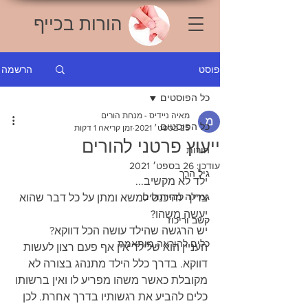
הורות בכייף
הרשמה
פוסט
כל הפוסטים
מאיה ניידיס - מנחת הורים
כל הפוסטים
25 בספט׳ 2021
זמן קריאה 1 דקות
ייעוץ פרטני להורים
הורות
עודכן:
26 בספט׳ 2021
גיל הרך
ילד לא מקשיב...
גמילה מחיתולים
צריך להיכנס למשא ומתן על כל דבר שהוא 
יעשה משהו?
קשב וריכוז
יש הרגשה שהילד עושה הכל דווקא?
כלים להוראה מותאמת
העניין הוא שלילד אין אף פעם רצון לעשות 
דווקא. בדרך כלל הילד מתנהג בצורה לא 
מקובלת כאשר משהו מפריע לו ואין ברשותו 
כלים להביע את רגשותיו בדרך אחרת. לכן 