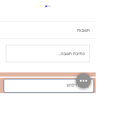
תגובות
איך מדברים רגשות - קורס
כתיבת תגובה...
חווייתי
הורות בכייף
אתר:
www.maya-naydis.com