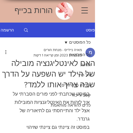
הורות בכייף
הרשמה
פוסט
כל הפוסטים
מאיה ניידיס - מנחת הורים
כל הפוסטים
25 במרץ 2023
זמן קריאה 1 דקות
האם לאינטליגנציה מובילה
הורות
של הילד יש השפעה על הדרך
גיל הרך
שבה צריך אותו ללמד?
גמילה מחיתולים
בפוסט שכתבתי לפני פורים הסברתי על 
קשב וריכוז
איך לזהות את האינטליגנציות המובילות 
כלים להוראה מותאמת
אצל ילד והתייחסתי גם לתיאוריה של 
גרנדר. 
בפוסט זה ציינתי גם ציינתי ש
זיהוי 